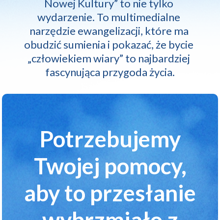
Nowej 
Kultury” 
to 
nie 
tylko 
wydarzenie. 
To 
multimedialne 
narzędzie 
ewangelizacji, 
które 
ma 
obudzić 
sumienia 
i 
pokazać, 
że 
bycie 
„człowiekiem 
wiary” 
to 
najbardziej 
fascynująca 
przygoda 
życia.
Potrzebujemy
Twojej pomocy,
aby to przesłanie
wybrzmiało z