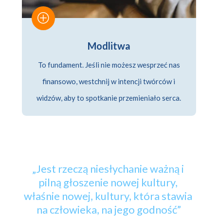
P
Modlitwa
To fundament. Jeśli nie możesz wesprzeć nas
finansowo, westchnij w intencji twórców i
widzów, aby to spotkanie przemieniało serca.
„Jest 
rzeczą 
niesłychanie 
ważną 
i 
pilną 
głoszenie 
nowej 
kultury, 
właśnie 
nowej, 
kultury, 
która 
stawia 
na 
człowieka, 
na 
jego 
godność”