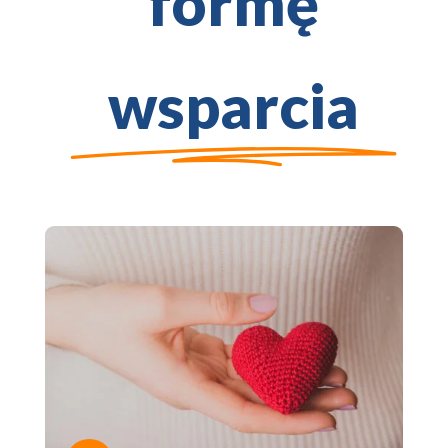
formę
wsparcia