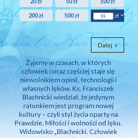
20
zł
50
zł
100
zł
200
zł
500
zł
zł
Dalej
»
Żyjemy 
w 
czasach, 
w 
których 
człowiek 
coraz 
częściej 
staje 
się 
niewolnikiem 
opinii, 
technologii 
i 
własnych 
lęków. 
Ks. 
Franciszek 
Blachnicki 
wiedział, 
że 
jedynym 
ratunkiem 
jest 
program 
nowej 
kultury 
– 
czyli 
styl 
życia 
oparty 
na 
Prawdzie, 
Miłości 
i 
wolności 
od 
lęku. 
Widowisko 
„Blachnicki. 
Człowiek 