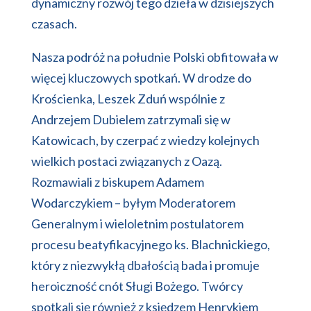
dynamiczny rozwój tego dzieła w dzisiejszych
czasach.
Nasza podróż na południe Polski obfitowała w
więcej kluczowych spotkań. W drodze do
Krościenka, Leszek Zduń wspólnie z
Andrzejem Dubielem zatrzymali się w
Katowicach, by czerpać z wiedzy kolejnych
wielkich postaci związanych z Oazą.
Rozmawiali z biskupem Adamem
Wodarczykiem – byłym Moderatorem
Generalnym i wieloletnim postulatorem
procesu beatyfikacyjnego ks. Blachnickiego,
który z niezwykłą dbałością bada i promuje
heroiczność cnót Sługi Bożego. Twórcy
spotkali się również z księdzem Henrykiem