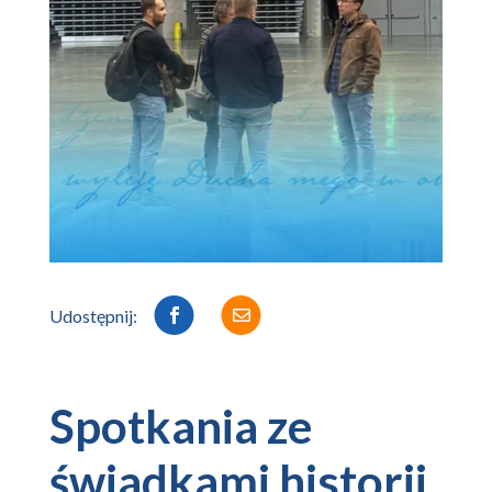
Udostępnij:


Spotkania ze
świadkami historii