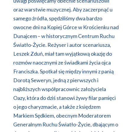
uwagi poświęcamy obecnie scenariuszowi
oraz warstwie muzycznej. Aby zaczerpnąć u
samego źródła, spędziliśmy dwa bardzo
owocne dni na Kopiej Górce w Krościenku nad
Dunajcem – w historycznym Centrum Ruchu
Światło-Życie. Reżyser i autor scenariusza,
Leszek Zduń, miał tam wyjątkową okazję do
rozmów naocznymi ze świadkami życia ojca
Franciszka. Spotkał się między innymi z panią
Dorotą Seweryn, jedną z pierwszych i
najbliższych współpracownic założyciela
Oazy, która do dziś stanowi żywy filar pamięci
o jego charyzmacie, a także z księdzem
Markiem Sędkiem, obecnym Moderatorem
Generalnym Ruchu Światło-Życie, dbającym o