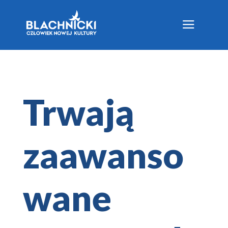
a
Trwają
zaawanso
wane