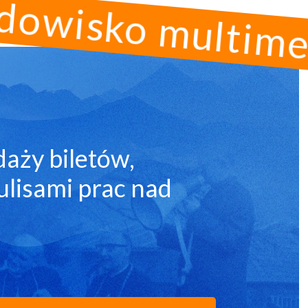
daży biletów,
kulisami prac nad