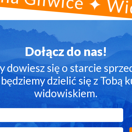
Dołącz do nas!
y dowiesz się o starcie sprze
będziemy dzielić się z Tobą 
widowiskiem.