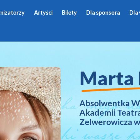
nizatorzy
Artyści
Bilety
Dla sponsora
Dla
Marta
Absolwentka Wy
Akademii Teatra
Zelwerowicza w