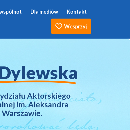
 wspólnot
Dla mediów
Kontakt

Wesprzyj
 Dylewska
działu Aktorskiego
lnej im. Aleksandra
 Warszawie.