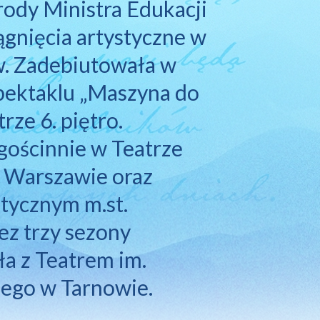
rody 
Ministra 
Edukacji 
ągnięcia 
artystyczne 
w 
. 
Zadebiutowała 
w 
pektaklu 
„Maszyna 
do 
trze 
6. 
piętro. 
gościnnie 
w 
Teatrze 
 
Warszawie 
oraz 
tycznym 
m.st. 
ez 
trzy 
sezony 
a 
z 
Teatrem 
im. 
iego 
w 
Tarnowie.