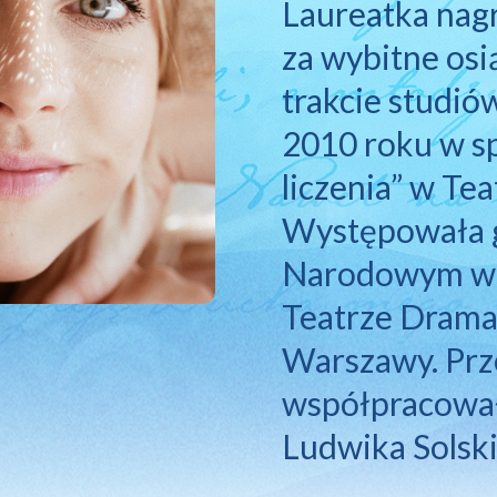
Laureatka 
nag
za 
wybitne 
osi
trakcie 
studiów
2010 
roku 
w 
s
liczenia” 
w 
Tea
Występowała 
Narodowym 
w
Teatrze 
Drama
Warszawy. 
Prz
współpracował
Ludwika 
Solsk