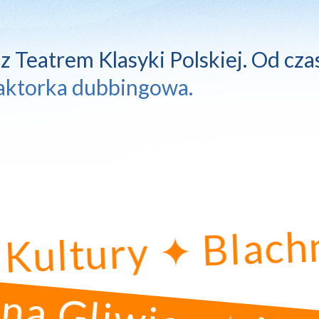
 
z 
Teatrem 
Klasyki 
Polskiej. 
Od 
cza
aktorka 
dubbingowa.
ek Nowej Kultur
Gliwice ✦ Widow