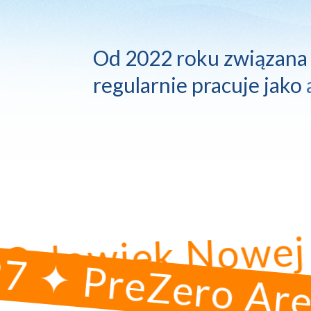
Od 
2022 
roku 
związana
regularnie 
pracuje 
jako 
hnicki ✦ Człowi
 PreZero Arena 