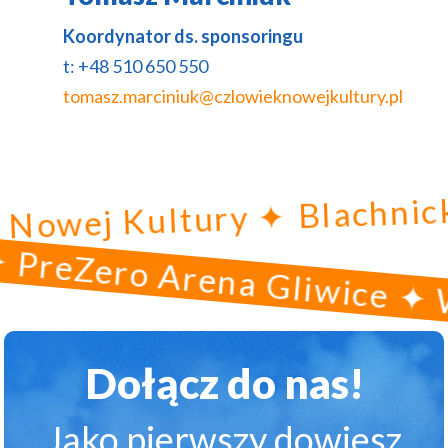
Koordynator ds. sponsoringu
t: +48 510 650 550
tomasz.marciniuk@czlowieknowejkultury.pl
Blac
wiek Nowej Kultury ✦
reZero Arena Gliwice ✦ Wi
Dołącz do nas!
Jako pierwszy dowiesz