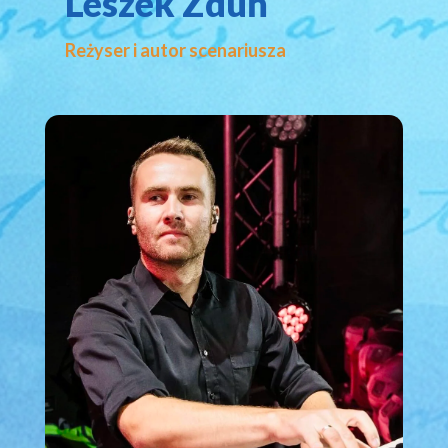
Leszek Zduń
Reżyser i autor scenariusza