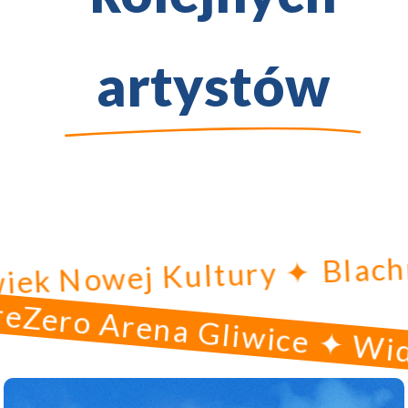
artystów
 Człowiek Nowej Kultury ✦
o Arena Gliwice ✦ Widowi